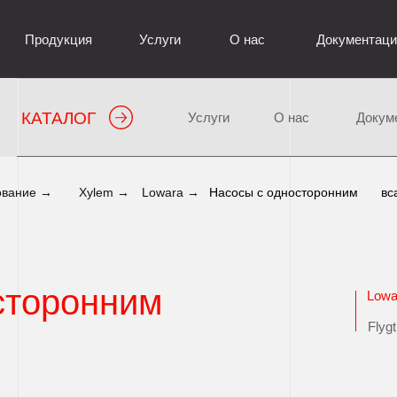
Продукция
Услуги
О нас
Документаци
КАТАЛОГ
Услуги
О нас
Докум
ование →
Xylem →
Lowara →
Насосы с односторонним
вс
сторонним
Lowa
Flygt