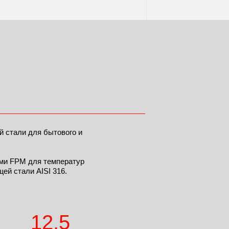
 стали для бытового и
ями FPM для температур
ей стали AISI 316.
12,5