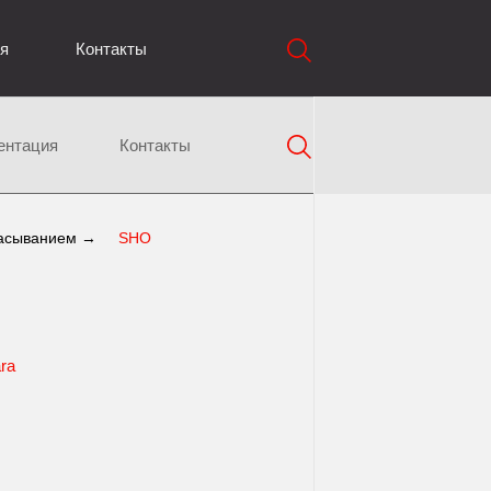
я
Контакты
ентация
Контакты
асыванием →
SHO
ra