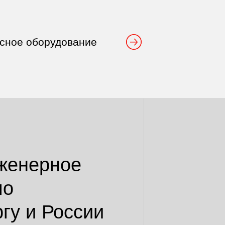
осное оборудование
женерное
по
гу и России