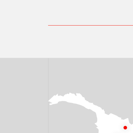
Рекомендованные отрасли и облас
Общая промышленность - Мойка 
Мойка машин:
Замачивание
Первое ополаскивание
Финальное ополаскивание
Общая промышленность
УЗНАТЬ СТОИМОСТЬ →