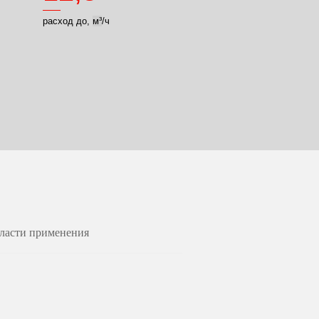
расход до,
м³
/ч
бласти применения